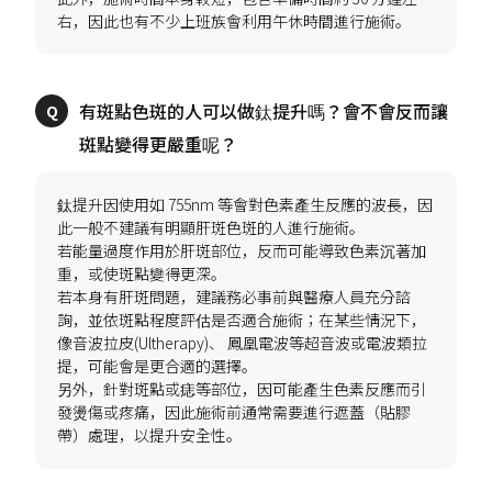
有斑點色斑的人可以做鈦提升嗎？會不會反而讓
鈦提升因使用如 755nm 等會對色素產生反應的波長，因
此一般不建議有明顯肝斑色斑的人進行施術。
若能量過度作用於肝斑部位，反而可能導致色素沉著加
重，或使斑點變得更深。
若本身有肝斑問題，建議務必事前與醫療人員充分諮
詢，並依斑點程度評估是否適合施術；在某些情況下，
像音波拉皮(Ultherapy)、 鳳凰電波等超音波或電波類拉
提，可能會是更合適的選擇。
另外，針對斑點或痣等部位，因可能產生色素反應而引
發燙傷或疼痛，因此施術前通常需要進行遮蓋（貼膠