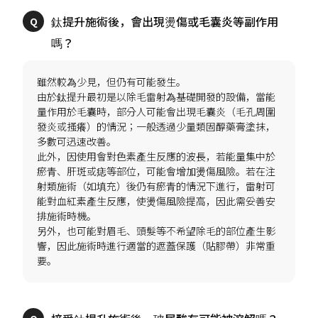
鈦提升施術後，會出現燙傷或毛囊炎等副作用
雖然較為少見，但仍有可能發生。
由於鈦提升最初是以除毛雷射為基礎開發的設備，當能
量作用於毛囊時，部分人可能會出現毛囊炎（毛孔周圍
發炎或搔癢）的情況；一般透過少量類固醇藥膏塗抹，
多數可迅速改善。
此外，因使用會對色素產生反應的波長，若能量集中於
瘀青、肝斑或痣等部位，可能會增加燙傷風險。若在注
射類施術（如填充）後仍有瘀青的情況下進行，雷射可
能對血紅素產生反應，使燙傷風險提高，因此需妥善安
排施術時機。
另外，也可能對眉毛、頭髮等不希望除毛的部位產生影
響，因此施術時進行適當的遮蓋保護（貼膠帶）非常重