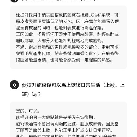
鈦提升採用手柄表面搭載的藍寶石接觸式冷卻系統，可
將皮膚表面溫度降低至約 -3℃，因此在雷射能量深入傳
遞至真皮層的同時，也能對表皮進行降溫保護。
正因如此，多數情況下即使不使用麻醉膏、神經麻醉或
睡眠麻醉，大部分人也能相對輕鬆地完成施術。
不過，對於有鬍鬚的男性或毛髮較多的部位，雷射可能
會對毛髮產生反應，帶來些微刺痛感；此外，在施術後
鈦提升施術後可以馬上恢復日常生活（上妝、上
是的，可以。
鈦提升的另一大優點就是幾乎沒有恢復期。
施術後通常不會出現明顯的泛紅、腫脹或瘀青，因此當
天即可洗臉與上妝，也能正常上班或安排日常行程。
此外，施術時間本身較短，包含準備時間約 30 分鐘左