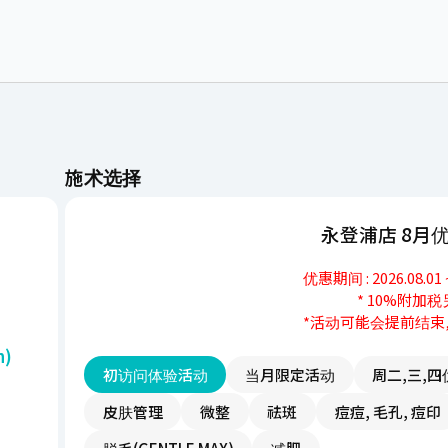
施术选择
永登浦
优惠期间 : 2026
* 
*活动可能会
/cn)
初访问体验活动
当月限定活动
周
皮肤管理
微整
祛斑
痘痘, 毛