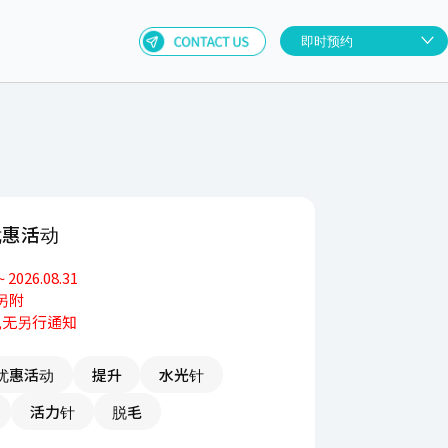
即时预约
店 8月优惠活动
.08.01 ~ 2026.08.31
10%附加税另附
提前结束,无另行通知
二,三,四优惠活动
提升
水光针
孔, 痘印
活力针
脱毛