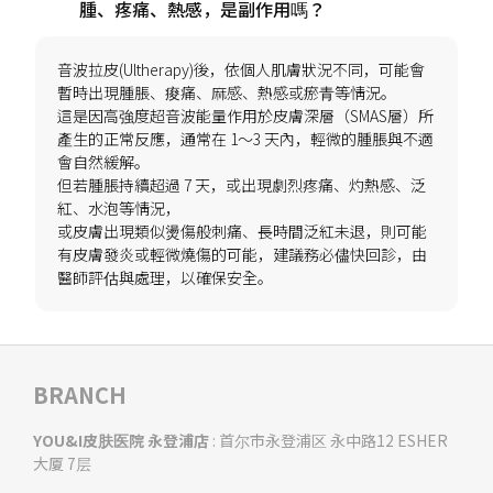
音波拉皮(Ultherapy)後，依個人肌膚狀況不同，可能會
暫時出現腫脹、痠痛、麻感、熱感或瘀青等情況。
這是因高強度超音波能量作用於皮膚深層（SMAS層）所
產生的正常反應，通常在 1～3 天內，輕微的腫脹與不適
會自然緩解。
但若腫脹持續超過 7 天，或出現劇烈疼痛、灼熱感、泛
紅、水泡等情況，
或皮膚出現類似燙傷般刺痛、長時間泛紅未退，則可能
有皮膚發炎或輕微燒傷的可能，建議務必儘快回診，由
BRANCH
YOU&I皮肤医院 永登浦店
: 首尔市永登浦区 永中路12 ESHER
大厦 7层