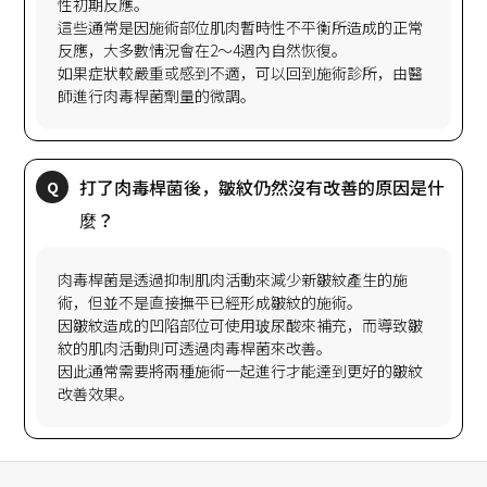
性初期反應。
這些通常是因施術部位肌肉暫時性不平衡所造成的正常
反應，大多數情況會在2～4週內自然恢復。
如果症狀較嚴重或感到不適，可以回到施術診所，由醫
打了肉毒桿菌後，皺紋仍然沒有改善的原因是什
肉毒桿菌是透過抑制肌肉活動來減少新皺紋產生的施
術，但並不是直接撫平已經形成皺紋的施術。
因皺紋造成的凹陷部位可使用玻尿酸來補充，而導致皺
紋的肌肉活動則可透過肉毒桿菌來改善。
因此通常需要將兩種施術一起進行才能達到更好的皺紋